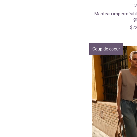
In
Manteau imperméabl
g
$22
Coup de coeur