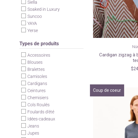
Siella
Soaked in Luxury
Suncoo
YAYA
Yerse
Types de produits
Nü
Cardigan zigzag à b
Accessoires
te
Blouses
$24
Bralettes
Camisoles
Cardigans
Coup de coeur
Ceintures
Chemisiers
Cols Roulés
Foulards d'été
Idées-cadeaux
Jeans
Jupes