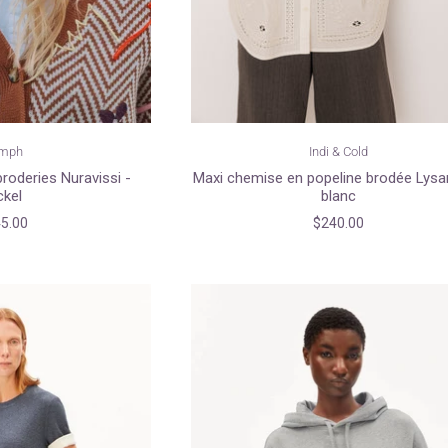
mph
Indi & Cold
roderies Nuravissi -
Maxi chemise en popeline brodée Lysa
ckel
blanc
5.00
$240.00