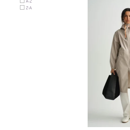
A-Z
Z-A