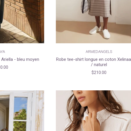
AYA
ARMEDANGELS
e Ariella - bleu moyen
Robe tee-shirt longue en coton Xelinaa 
/ naturel
0.00
$210.00