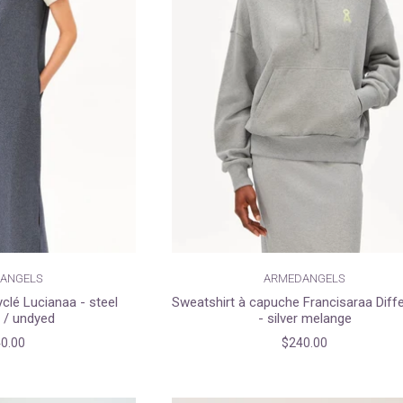
ANGELS
ARMEDANGELS
clé Lucianaa - steel
Sweatshirt à capuche Francisaraa Diff
 / undyed
- silver melange
0.00
$240.00