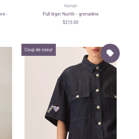
Nümph
re -
Pull léger Nuritti - grenadine
$215.00
Coup de coeur