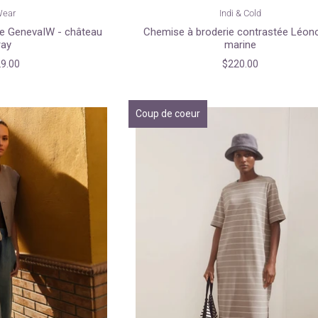
Wear
Indi & Cold
e GenevaIW - château
Chemise à broderie contrastée Léono
ray
marine
9.00
$220.00
Coup de coeur