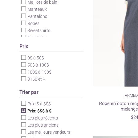
Maillots de bain
Manteaux
Pantalons
Robes
Sweatshirts
Tee-shirts
Tricots
Prix
Tuques / Bérets
0$ à 50$
Vestes
50$ à 100$
Vestons
100$ à 150$
$150 et +
Trier par
ARMED
Robe en coton recy
Prix: $ à $$$
melange
Prix: $$$ à $
$24
Les plus récents
Les plus anciens
Les meilleurs vendeurs