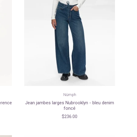
Nümph
erence
Jean jambes larges Nubrooklyn - bleu denim
foncé
$236.00