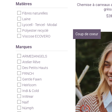
Matières
Chemise à carreaux a
grès/
Fibres naturelles
$28
Laine
Lyocell - Tencel - Modal
Polyester recyclé
Coup de coeur
Viscose ECOVERO
Marques
ARMEDANGELS
Atelier Rêve
Des Petits Hauts
FRNCH
Gentle Fawn
Heirloom
Indi & Cold
InWear
Naïf
Nümph