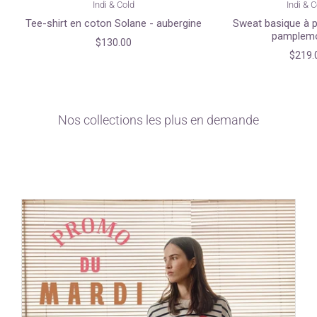
Indi & Cold
Indi & 
Tee-shirt en coton Solane - aubergine
Sweat basique à p
pamplem
$130.00
$219.
Nos collections les plus en demande
ARMEDANGELS
Indi & Cold
Commerce équitable et
l'agriculture biologique!
InWear
Faite par des femmes, pour
des femmes!
Tout pour les fans du
minimaliste!