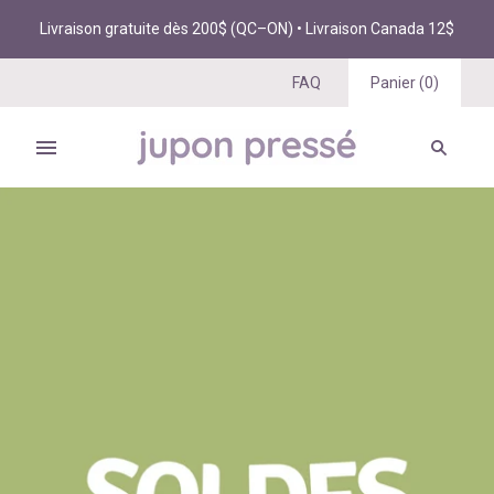
Livraison gratuite dès 200$ (QC–ON) • Livraison Canada 12$
FAQ
Panier
(
0
)