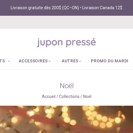
Livraison gratuite dès 200$ (QC–ON) • Livraison Canada 12$
TS
ACCESSOIRES
AUTRES
PROMO DU MARDI
Noël
Accueil
/
Collections
/
Noël