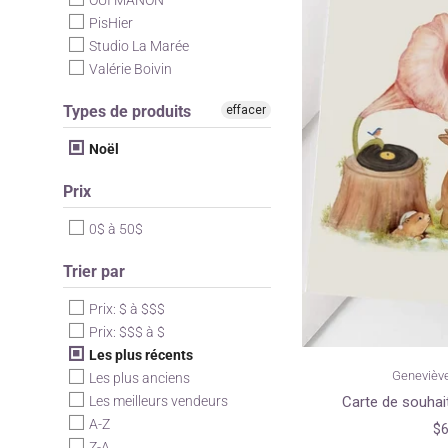
OUI MANON
PisHier
Studio La Marée
Valérie Boivin
Types de produits
effacer
Noël
Prix
0$ à 50$
Trier par
Prix: $ à $$$
Prix: $$$ à $
Les plus récents
Genevièv
Les plus anciens
Les meilleurs vendeurs
Carte de souhaits
A-Z
$6
Z-A