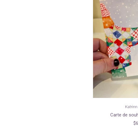
Katrinn 
Carte de souh
$6