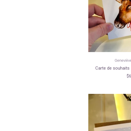
Genevièv
Carte de souhaits 
$6