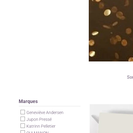
Sor
Marques
Geneviève Andersen
Jupon Pressé
Katrinn Pelletier