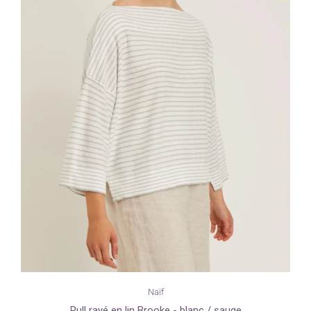
Naïf
Pull rayé en lin Brooke - blanc / sauge