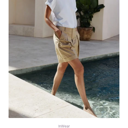
InWear