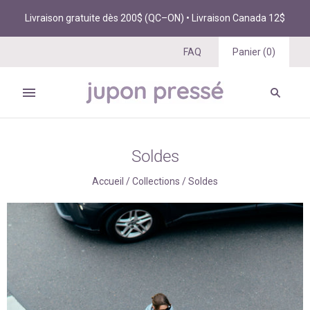
Livraison gratuite dès 200$ (QC–ON) • Livraison Canada 12$
FAQ
Panier
(
0
)
Soldes
Accueil
/
Collections
/
Soldes