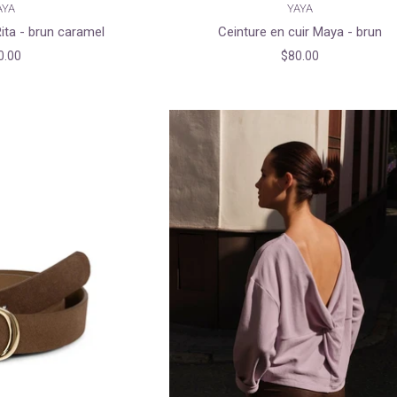
AYA
YAYA
Rita - brun caramel
Ceinture en cuir Maya - brun
0.00
$80.00