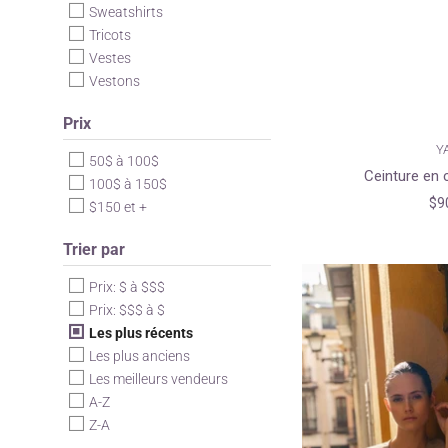
Sweatshirts
Tricots
Vestes
Vestons
Prix
Y
50$ à 100$
Ceinture en c
100$ à 150$
$9
$150 et +
Trier par
Prix: $ à $$$
Prix: $$$ à $
Les plus récents
Les plus anciens
Les meilleurs vendeurs
A-Z
Z-A