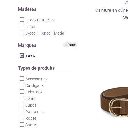
Y
Matières
Ceinture en cuir 
$8
Fibres naturelles
Laine
Lyocell - Tencel - Modal
Marques
effacer
YAYA
Types de produits
Accessoires
Cardigans
Ceintures
Jeans
Jupes
Pantalons
Robes
Shorts