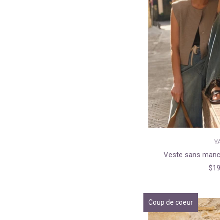
Y
Veste sans manc
$19
Coup de coeur