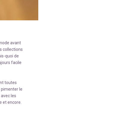
mode avant
s collections
ais-quoi de
jours facile
nt toutes
t pimenter le
 avec les
e et encore.