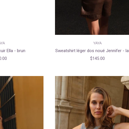
AYA
YAYA
uir Ella - brun
Sweatshirt léger dos noué Jennifer - l
0.00
$145.00