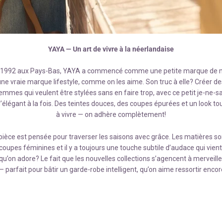
YAYA — Un art de vivre à la néerlandaise
 1992 aux Pays-Bas, YAYA a commencé comme une petite marque de 
ne vraie marque lifestyle, comme on les aime. Son truc à elle? Créer de
emmes qui veulent être stylées sans en faire trop, avec ce petit je-ne-s
d’élégant à la fois. Des teintes douces, des coupes épurées et un look tou
à vivre — on adhère complètement!
ièce est pensée pour traverser les saisons avec grâce. Les matières so
coupes féminines et il y a toujours une touche subtile d’audace qui vien
 qu’on adore? Le fait que les nouvelles collections s’agencent à merveille
 parfait pour bâtir un garde-robe intelligent, qu’on aime ressortir encor