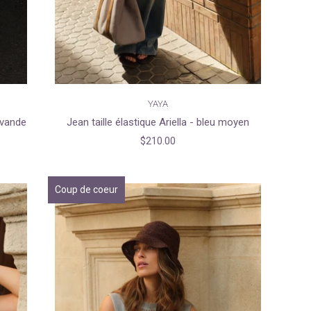
YAYA
avande
Jean taille élastique Ariella - bleu moyen
$210.00
Coup de coeur