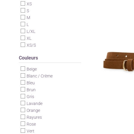
XS
S
M
L
L/XL
XL
XS/S
Couleurs
Beige
Blanc / Crème
Bleu
Brun
Gris
Lavande
Orange
Rayures
Rose
Vert