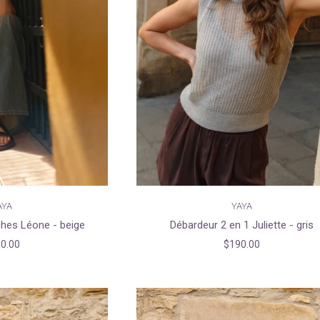
AYA
YAYA
hes Léone - beige
Débardeur 2 en 1 Juliette - gris
0.00
$190.00