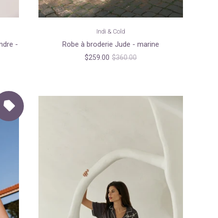
Indi & Cold
ndre -
Robe à broderie Jude - marine
$259.00
$360.00