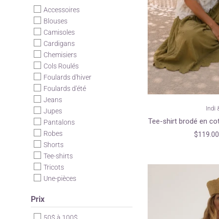
Accessoires
Blouses
Camisoles
Cardigans
Chemisiers
Cols Roulés
Foulards d'hiver
Foulards d'été
Jeans
Indi 
Jupes
Tee-shirt brodé en cot
Pantalons
Robes
$119.00
Shorts
Tee-shirts
Tricots
Une-pièces
Prix
50$ à 100$