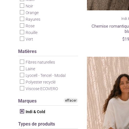
Noir
Orange
Indi 
Rayures
Chemise romantique
Rose
bl
Rouille
$19
Vert
Matières
Fibres naturelles
Laine
Lyocell - Tencel - Modal
Polyester recyclé
Viscose ECOVERO
Marques
effacer
Indi & Cold
Types de produits