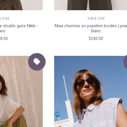
& Cold
Indi & Cold
 double gaze Nikki -
Maxi chemise en popeline brodée Lysa
anc
blanc
8.00
$240.00