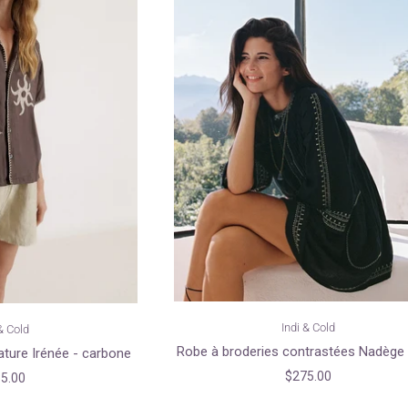
Indi & Cold
& Cold
Robe à broderies contrastées Nadège 
ture Irénée - carbone
$275.00
5.00