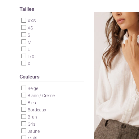
Tailles
XXS
XS
S
M
L
L/XL
XL
Couleurs
Beige
Blanc / Crème
Bleu
Bordeaux
Brun
Gris
Jaune
Multi