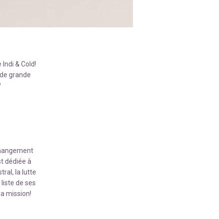
 Indi & Cold!
, de grande
?
 changement
t dédiée à
al, la lutte
 liste de ses
sa mission!