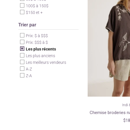
100$ à 150$
$150 et +
Trier par
Prix: $ à $$$
Prix: $$$ à $
Les plus récents
Les plus anciens
Les meilleurs vendeurs
A-Z
Z-A
Indi 
Chemise broderies na
$18