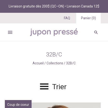
Livraison gratuite dès 200$ (QC–ON) • Livraison Canada 12$
FAQ
Panier
(
0
)
32B/C
Accueil
/
Collections
/
32B/C
Trier
Coup de coeur