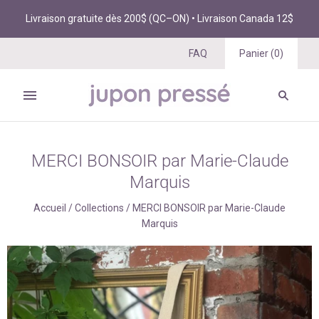
Livraison gratuite dès 200$ (QC–ON) • Livraison Canada 12$
FAQ
Panier
(
0
)
MERCI BONSOIR par Marie-Claude
Marquis
Accueil
/
Collections
/
MERCI BONSOIR par Marie-Claude
Marquis