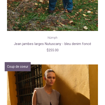
Nümph
Jean jambes larges Nutuscany - bleu denim foncé
$255.00
Coup de coeur