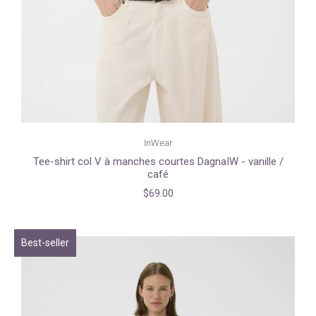
InWear
Tee-shirt col V à manches courtes DagnaIW - vanille /
café
$69.00
Best-seller