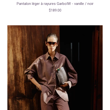
Pantalon léger à rayures GarboIW - vanille / noir
$189.00