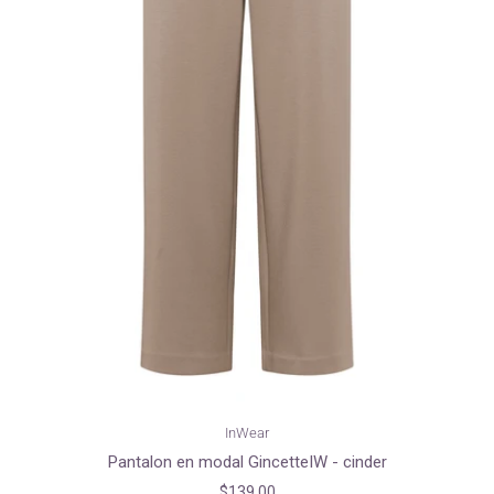
InWear
Pantalon en modal GincetteIW - cinder
$139.00