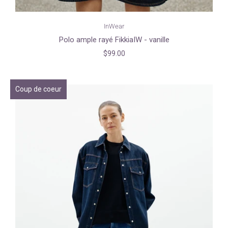
InWear
Polo ample rayé FikkiaIW - vanille
$99.00
Coup de coeur