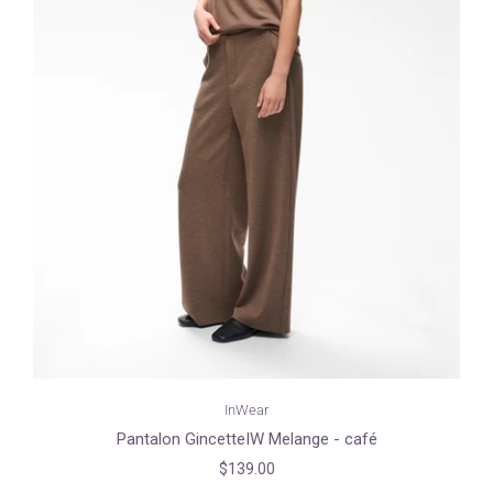
InWear
Pantalon GincetteIW Melange - café
$139.00