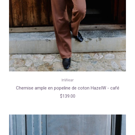
InWear
Chemise ample en popeline de coton HazeIW - café
$139.00