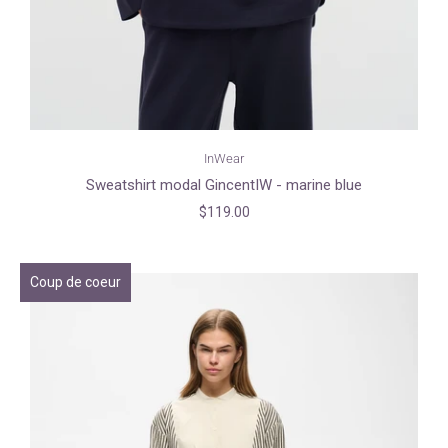
InWear
Sweatshirt modal GincentIW - marine blue
$119.00
Coup de coeur