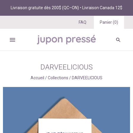
Livraison gratuite dès 200$ (QC–ON) • Livraison Canada 12$
FAQ
Panier
(
0
)
DARVEELICIOUS
Accueil
/
Collections
/
DARVEELICIOUS