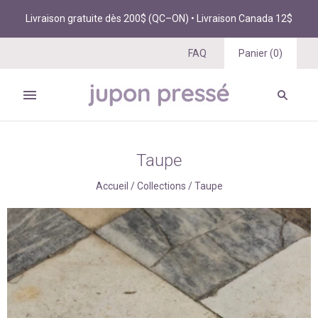
Livraison gratuite dès 200$ (QC–ON) • Livraison Canada 12$
FAQ
Panier
(
0
)
Taupe
Accueil
/
Collections
/
Taupe