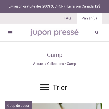
Livraison gratuite dès 200$ (QC–ON) • Livraison Canada 12$
FAQ
Panier
(
0
)
Camp
Accueil
/
Collections
/
Camp
Trier
Coup de coeur