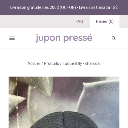
Livraison gratuite dès 200$ (QC–ON) • Livraison Canada 12$
FAQ
Panier
(
0
)
Accueil
/
Produits
/
Tuque Billy - charcoal