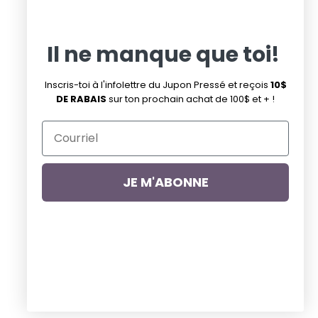
Pinterest
Infolettre de la promo du mardi
Infolettre
Il ne manque que toi!
Suivez-nous
Inscris-toi à l'infolettre du Jupon Pressé et reçois
10$
DE RABAIS
sur ton prochain achat de 100$ et + !
Facebook
Pinterest
Instagram
JE M'ABONNE
Droits d'auteur © 2026
Jupon Pressé
.
Commerce électronique propulsé par Shopify
Pays
Canada
(CAD $)