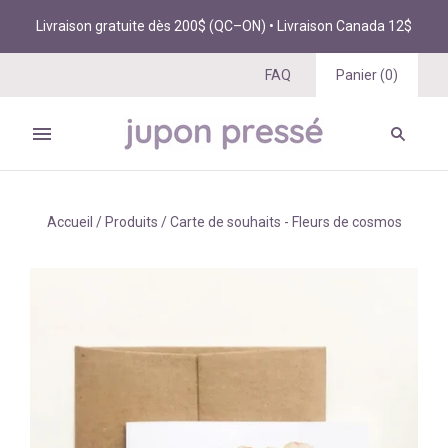
Livraison gratuite dès 200$ (QC–ON) • Livraison Canada 12$
FAQ
Panier
(
0
)
Accueil
/
Produits
/
Carte de souhaits - Fleurs de cosmos