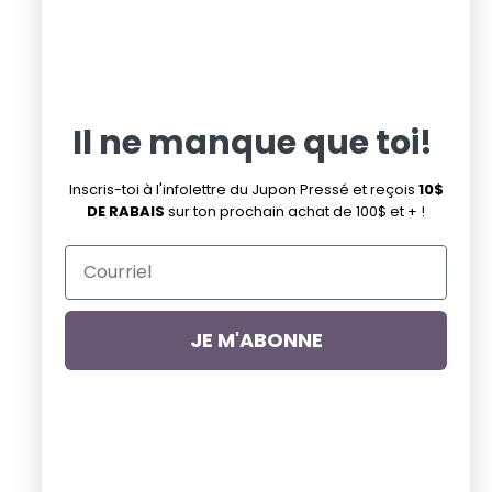
Facebook
Instagram
Pinterest
Infolettre de la promo du mardi
Infolettre
Il ne manque que toi!
Suivez-nous
Inscris-toi à l'infolettre du Jupon Pressé et reçois
10$
DE RABAIS
sur ton prochain achat de 100$ et + !
Facebook
Pinterest
Instagram
JE M'ABONNE
Droits d'auteur © 2026
Jupon Pressé
.
Commerce électronique propulsé par Shopify
Pays
Canada
(CAD $)