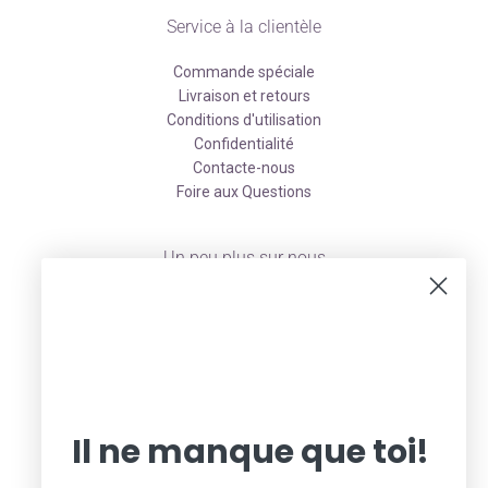
Service à la clientèle
Commande spéciale
Livraison et retours
Conditions d'utilisation
Confidentialité
Contacte-nous
Foire aux Questions
Un peu plus sur nous
À propos
Facebook
Instagram
Pinterest
Infolettre de la promo du mardi
Infolettre
Il ne manque que toi!