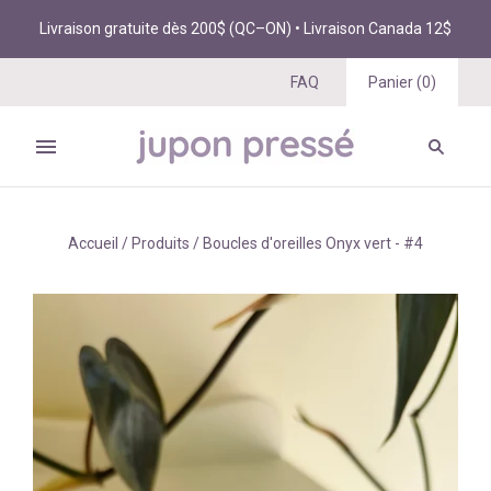
Livraison gratuite dès 200$ (QC–ON) • Livraison Canada 12$
FAQ
Panier
(
0
)
Accueil
/
Produits
/
Boucles d'oreilles Onyx vert - #4