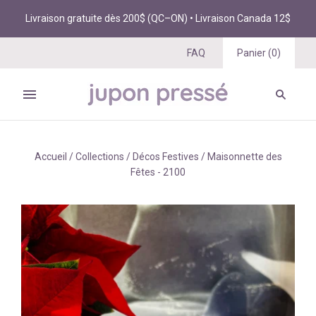
Livraison gratuite dès 200$ (QC–ON) • Livraison Canada 12$
FAQ
Panier
(
0
)
Accueil
/
Collections
/
Décos Festives
/
Maisonnette des
Fêtes - 2100