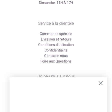
Dimanche: 11H À 17H
Service à la clientèle
Commande spéciale
Livraison et retours
Conditions d'utilisation
Confidentialité
Contacte-nous
Foire aux Questions
Un peu plus sur nous
À propos
Facebook
Instagram
Pinterest
Infolettre de la promo du mardi