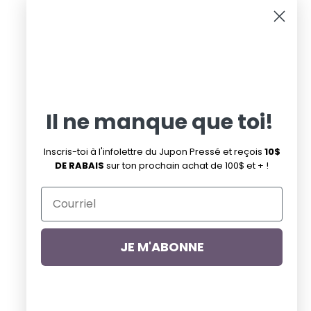
À propos
Facebook
Instagram
Pinterest
Infolettre de la promo du mardi
Infolettre
Il ne manque que toi!
Suivez-nous
Inscris-toi à l'infolettre du Jupon Pressé et reçois
10$
DE RABAIS
sur ton prochain achat de 100$ et + !
Facebook
Pinterest
Instagram
JE M'ABONNE
Droits d'auteur © 2026
Jupon Pressé
.
Commerce électronique propulsé par Shopify