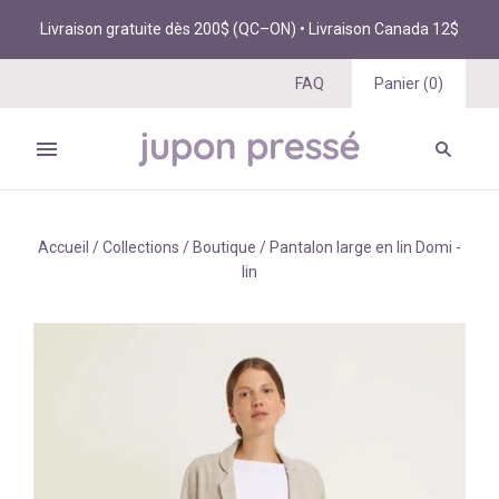
Livraison gratuite dès 200$ (QC–ON) • Livraison Canada 12$
FAQ
Panier
(
0
)
Accueil
/
Collections
/
Boutique
/
Pantalon large en lin Domi -
lin