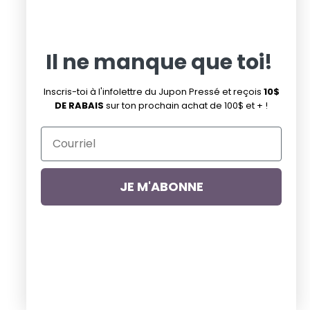
Pinterest
Infolettre de la promo du mardi
Infolettre
Il ne manque que toi!
Suivez-nous
Inscris-toi à l'infolettre du Jupon Pressé et reçois
10$
DE RABAIS
sur ton prochain achat de 100$ et + !
Facebook
Pinterest
Instagram
JE M'ABONNE
Droits d'auteur © 2026
Jupon Pressé
.
Commerce électronique propulsé par Shopify
Pays
Canada
(CAD $)