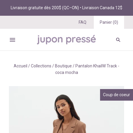
Livraison gratuite dès 200$ (QC–ON) • Livraison Canada 12$
FAQ
Panier
(
0
)
Accueil
/
Collections
/
Boutique
/
Pantalon KhaiIW Track -
coca mocha
Coup de coeur