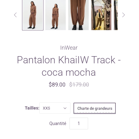


InWear
Pantalon KhaiIW Track -
coca mocha
$89.00
$179.00
Tailles:
XXS
Quantité