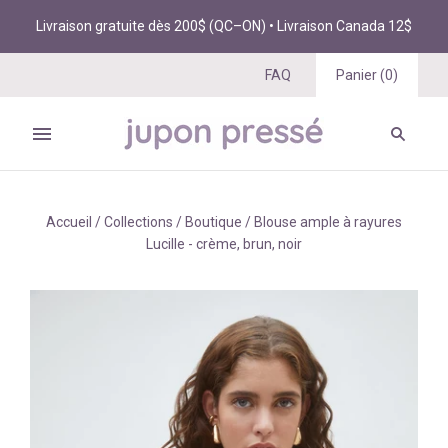
Livraison gratuite dès 200$ (QC–ON) • Livraison Canada 12$
FAQ
Panier
(
0
)
Accueil
/
Collections
/
Boutique
/
Blouse ample à rayures
Lucille - crème, brun, noir