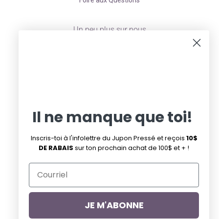
Foire aux Questions
Un peu plus sur nous
À propos
Facebook
Instagram
Pinterest
Infolettre de la promo du mardi
Infolettre
Il ne manque que toi!
Suivez-nous
Inscris-toi à l'infolettre du Jupon Pressé et reçois
10$
DE RABAIS
sur ton prochain achat de 100$ et + !
Facebook
Pinterest
Instagram
JE M'ABONNE