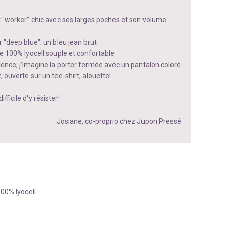
it "worker" chic avec ses larges poches et son volume
r "deep blue"; un bleu jean brut
e 100% lyocell souple et confortable
lence; j'imagine la porter fermée avec un pantalon coloré
, ouverte sur un tee-shirt, alouette!
ifficile d'y résister!
Josiane, co-proprio chez Jupon Pressé
00% lyocell