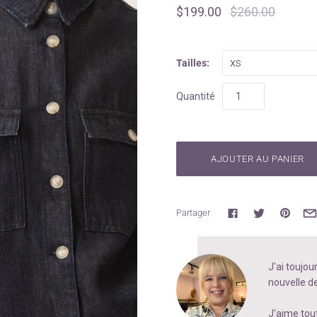
$199.00
$260.00
Tailles:
XS
Quantité
Partager
J'ai toujou
nouvelle de
J'aime tout