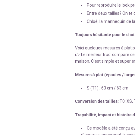
Pour reproduire le look pr
Entre deux tailles? On te 
Chloé, la mannequin de la
Toujours hésitante pour le choi
Voici quelques mesures à plat pou
👉 Le meilleur truc: compare ce
maison. C’est simple et super ef
Mesures à plat (épaules / largeu
S (T1) : 63 cm / 63 cm
Conversion des tailles:
T0: XS, 
Traçabilité, impact et histoire 
Ce modèle a été conçu ave
d’approvisionnement transpa