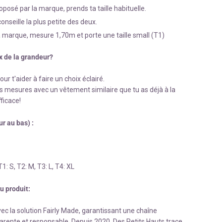
oposé par la marque, prends ta taille habituelle.
conseille la plus petite des deux.
 marque, mesure 1,70m et porte une taille small (T1)
x de la grandeur?
r t'aider à faire un choix éclairé.
s mesures avec un vêtement similaire que tu as déjà à la
ficace!
r au bas) :
T1: S, T2: M, T3: L, T4: XL
du produit:
c la solution Fairly Made, garantissant une chaîne
rente et responsable. Depuis 2020, Des Petits Hauts trace