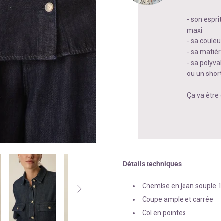
- son espr
maxi
- sa couleu
- sa matièr
- sa polyva
ou un short
Ça va être d
Détails techniques
Chemise en jean souple 1

Coupe ample et carrée
Col en pointes