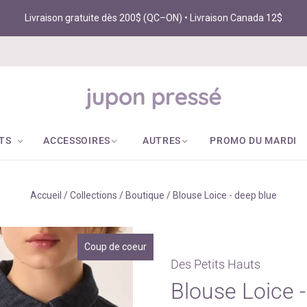
Livraison gratuite dès 200$ (QC–ON) • Livraison Canada 12$
TS
ACCESSOIRES
AUTRES
PROMO DU MARDI
Accueil
/
Collections
/
Boutique
/
Blouse Loice - deep blue
Coup de coeur
Des Petits Hauts
Blouse Loice 