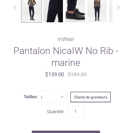


InWear
Pantalon NicaIW No Rib -
marine
$139.00
$189.00
Tailles:
L
Quantité