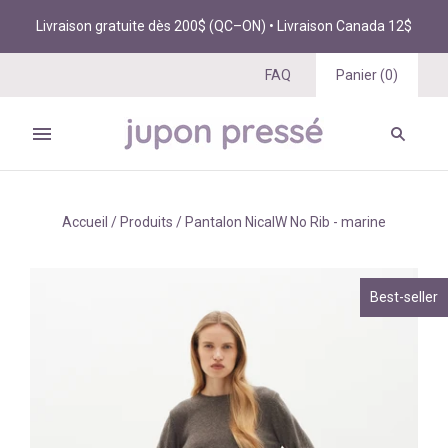
Livraison gratuite dès 200$ (QC–ON) • Livraison Canada 12$
FAQ
Panier
(
0
)
Accueil
/
Produits
/
Pantalon NicaIW No Rib - marine
Best-seller