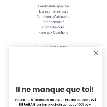
Commande spéciale
Livraison et retours
Conditions d'utilisation
Confidentialité
Contacte-nous
Foire aux Questions
Un peu plus sur nous
À propos
Facebook
Instagram
Pinterest
Infolettre de la promo du mardi
Infolettre
Il ne manque que toi!
Suivez-nous
Inscris-toi à l'infolettre du Jupon Pressé et reçois
10$
DE RABAIS
sur ton prochain achat de 100$ et + !